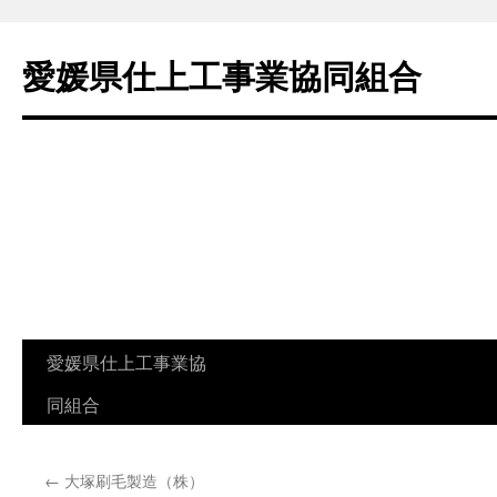
愛媛県仕上工事業協同組合
コ
愛媛県仕上工事業協
ン
同組合
テ
←
大塚刷毛製造（株）
ン