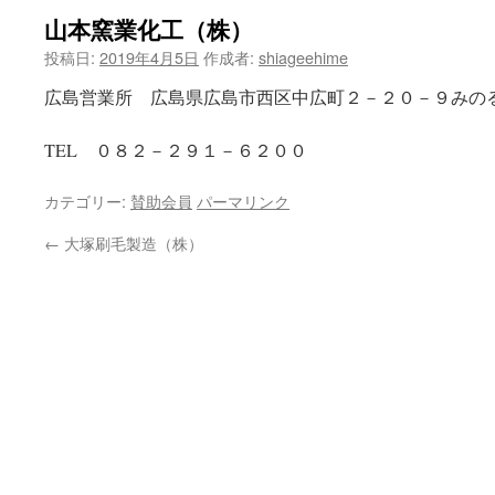
山本窯業化工（株）
ツ
投稿日:
2019年4月5日
作成者:
shiageehime
へ
広島営業所 広島県広島市西区中広町２－２０－９みの
ス
TEL ０８２－２９１－６２００
キ
ッ
カテゴリー:
賛助会員
パーマリンク
プ
←
大塚刷毛製造（株）